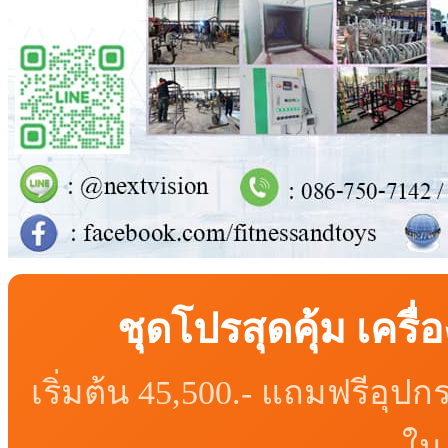
ชุดโปรสุดคุ้ม เคร
เริ่มต้น 45,500.- แถมฟรีอุ
ใน 