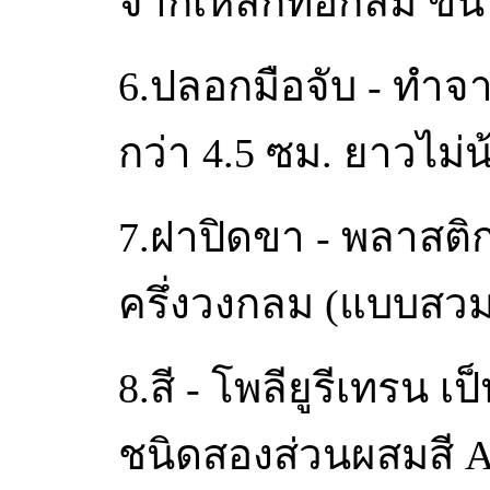
จากเหล็กท่อกลม ขนาด
6.ปลอกมือจับ - ทำจ
กว่า 4.5 ซม. ยาวไม่น
7.ฝาปิดขา - พลาสต
ครึ่งวงกลม (แบบสว
8.สี - โพลียูรีเทรน เ
ชนิดสองส่วนผสมสี A 