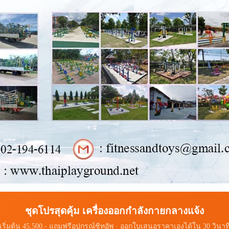
ชุดโปรสุดคุ้ม เครื่องออกกำลังกายกลางแจ้ง
เริ่มต้น 45,500.- แถมฟรีอุปกรณ์ซิทอัพ · ออกใบเสนอราคาเองได้ใน 30 วินาท