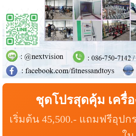
ชุดโปรสุดคุ้ม เคร
เริ่มต้น 45,500.- แถมฟรีอุ
ใน 