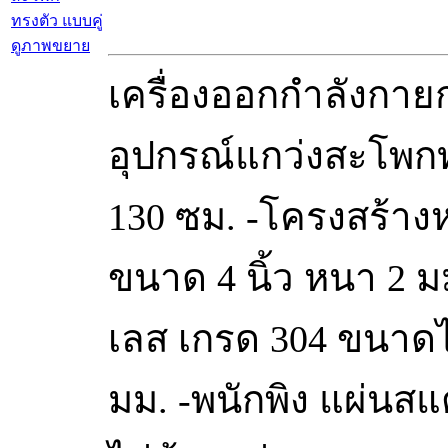
ดูภาพขยาย
เครื่องออกกำลังกา
อุปกรณ์แกว่งสะโพกท
130 ซม. -โครงสร้า
ขนาด 4 นิ้ว หนา 2 
เลส เกรด 304 ขนาดไม่
มม. -พนักพิง แผ่นส