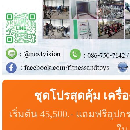
ชุดโปรสุดคุ้ม เคร
เริ่มต้น 45,500.- แถมฟรีอุ
ใน 