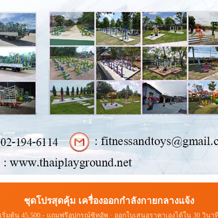
ชุดโปรสุดคุ้ม เครื่องออกกำลังกายกลางแจ้ง
เริ่มต้น 45,500.- แถมฟรีอุปกรณ์ซิทอัพ · ออกใบเสนอราคาเองได้ใน 30 วินาท