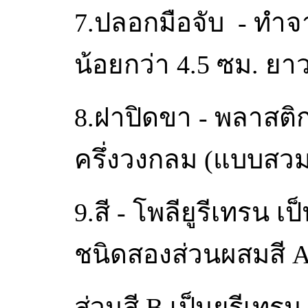
7.ปลอกมือจับ - ทำจ
น้อยกว่า 4.5 ซม. ยา
8.ฝาปิดขา - พลาสต
ครึ่งวงกลม (แบบสว
9.สี - โพลียูรีเทรน เ
ชนิดสองส่วนผสมสี A 
ส่วนสี B เป็นยูรีเ