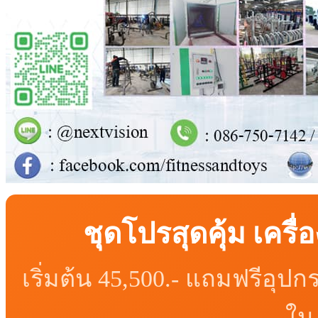
ชุดโปรสุดคุ้ม เคร
เริ่มต้น 45,500.- แถมฟรีอุ
ใน 